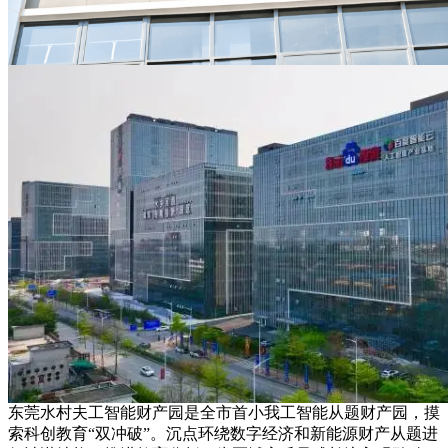
东莞水村夫工智能财产园是全市首小我工智能从题财产园，摸
索科创教育“双冲破”。沉点环绕数字经济和新能源财产从题进