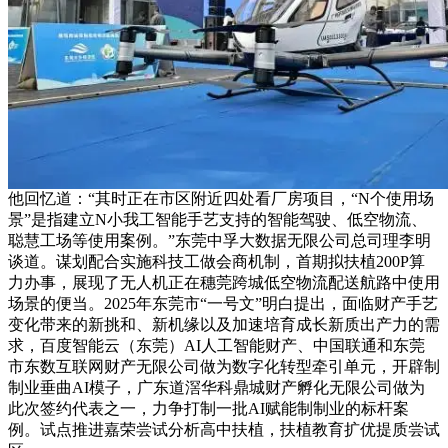
他回忆道：“其时正在市区附近四处看厂房项目，“N个使用场
景”是指建立N小我工智能手艺支持的智能驾驶、低空物流、
聪慧工场等使用案例。”东莞中孚大数据无限公司总司理李明
谈道。谋划配合实施科技工做会商机制，首期拟扶植200P算
力办事，展现了无人机正在穗莞跨城低空物流配送航路中使用
场景的便当。2025年东莞市“一号文”明白提出，面临财产手艺
变化带来的新挑和、新机缘以及加速培育成长新质出产力的需
求，百度智能云（东莞）AI人工智能财产、中国联通和东莞
市东数互联网财产无限公司做为数字化转型牵引单元，开辟制
制业垂曲AI模子，广东道滘华科鼎城财产孵化无限公司做为
此次签约代表之一，力争打制一批AI赋能制制业的标杆案
例。试点推进嘉荣尝试分析高中扶植，扶植教育扩优提质尝试