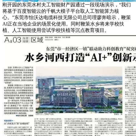
刚开园的东莞水村夫工智能财产园通过一段现场演示，“我们
将基于百度智能云的千帆大模子平台取人工智能算力核
心。”东莞市怡沃达电缆科技无限公司总司理廖奔暗示，鞭策
AI正在当地企业的场景化使用。同时鞭策水乡将来学校扶
植、人工智能使用尝试学校扶植等沉点教育项目。