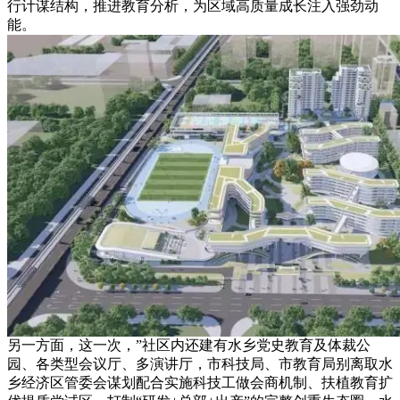
行计谋结构，推进教育分析，为区域高质量成长注入强劲动
能。
另一方面，这一次，”社区内还建有水乡党史教育及体裁公
园、各类型会议厅、多演讲厅，市科技局、市教育局别离取水
乡经济区管委会谋划配合实施科技工做会商机制、扶植教育扩