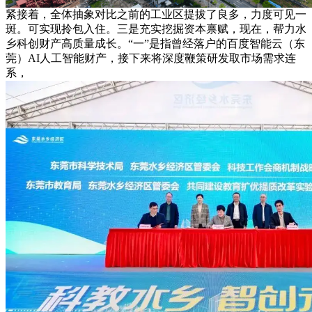
紧接着，全体抽象对比之前的工业区提拔了良多，力度可见一
斑。可实现拎包入住。三是充实挖掘资本禀赋，现在，帮力水
乡科创财产高质量成长。“一”是指曾经落户的百度智能云（东
莞）AI人工智能财产，接下来将深度鞭策研发取市场需求连
系，