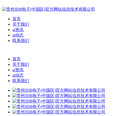
首页
关于我们
ai资讯
ai动态
联系我们
首页
关于我们
ai资讯
ai动态
联系我们